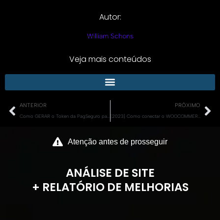
Autor:
William Schons
Veja mais conteúdos
Anterior
Pr
ANTERIOR
PRÓXIMO
Como GERAR o Token da PagSeguro para Pagamentos Online! [Tutorial Completo ATUALIZADO 2023]
[2023] Como conectar o WOOCOMMERCE à PAGSEGURO no Checkout Transparente! 🛒💳💰 [Tutorial Completo]
Atenção antes de prosseguir
ANÁLISE DE SITE
+ RELATÓRIO DE MELHORIAS