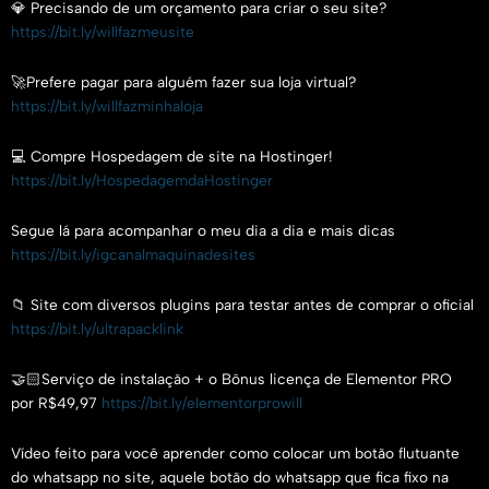
💎 Precisando de um orçamento para criar o seu site?
https://bit.ly/willfazmeusite
🚀Prefere pagar para alguém fazer sua loja virtual?
https://bit.ly/willfazminhaloja
💻 Compre Hospedagem de site na Hostinger!
https://bit.ly/HospedagemdaHostinger
Segue lá para acompanhar o meu dia a dia e mais dicas
https://bit.ly/igcanalmaquinadesites
📁 Site com diversos plugins para testar antes de comprar o oficial
https://bit.ly/ultrapacklink
🤝🏻Serviço de instalação + o Bônus licença de Elementor PRO
por R$49,97
https://bit.ly/elementorprowill
Vídeo feito para você aprender como colocar um botão flutuante
do whatsapp no site, aquele botão do whatsapp que fica fixo na