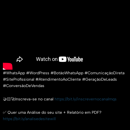
#WhatsApp #WordPress #BotãoWhatsApp #ComunicaçãoDireta
#SiteProfissional #AtendimentoAoCliente #GeraçãoDeLeads
#ConversãoDeVendas
🤝🏻🚀Inscreva-se no canal
https://bit.ly/inscrevernocanalmqs
✅ Quer uma Análise do seu site + Relatório em PDF?
https://bit.ly/analisedesitewill