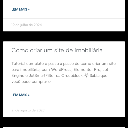
LEIA MAIS »
19 de julho de 2024
Como criar um site de imobiliária
Tutorial completo e passo a passo de como criar um site
para imobiliária, com WordPress, Elementor Pro, Jet
Engine e JetSmartFilter da Crocoblock. 🤯 Sabia que
você pode comprar o
LEIA MAIS »
21 de agosto de 2023